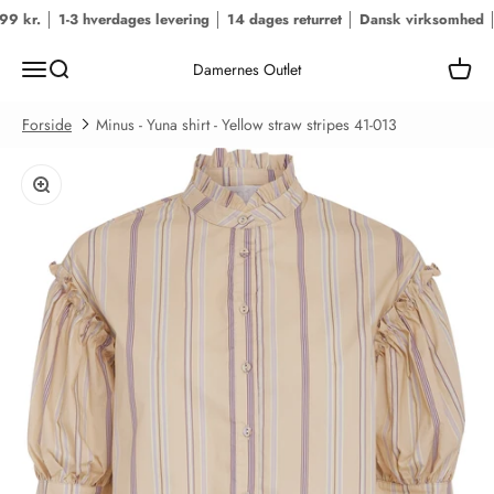
Spring til indhold
 kr. │ 1-3 hverdages levering │ 14 dages returret │ Dansk virksomhed │
Fr
Menu
Søg
Kurv
Damernes Outlet
Forside
Minus - Yuna shirt - Yellow straw stripes 41-013
Zoom