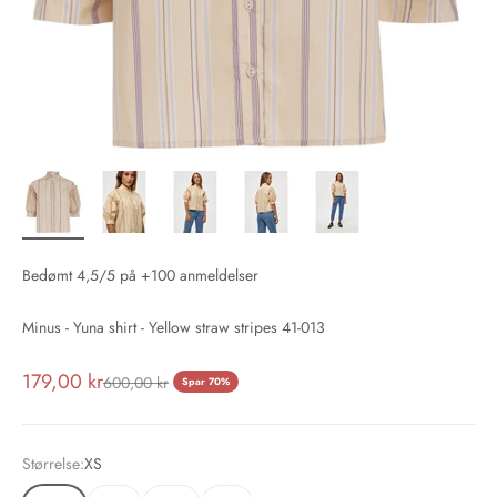
Bedømt 4,5/5 på +100 anmeldelser
Minus - Yuna shirt - Yellow straw stripes 41-013
Salgspris
179,00 kr
Normalpris
600,00 kr
Spar 70%
Størrelse:
XS