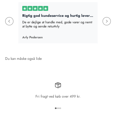
Rigtig god kundeservice og hurtig levering
Bestilt
De er dejlige at handle med, gode varer og nemt
Bestilte
at bytte og sende returArly
det best
absolut v
en mere,
Arly Pedersen
Birte Fi
en gave
som hel
Fri fragt ved køb over 499 kr.
Gå til element 1
Gå til element 2
Gå til element 3
Gå til element 4