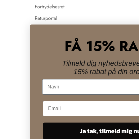
Fortrydelsesret
Returportal
Nyheder
FÅ 15% R
Influencer samarbejde
LIVE salg
Tilmeld dig nyhedsbreve
15% rabat på din ord
Navn
Ja tak, tilmeld mig n