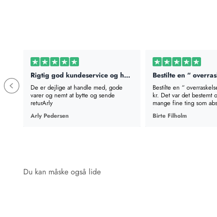
Rigtig god kundeservice og hurtig levering
De er dejlige at handle med, gode
Bestilte en “ overraskels
varer og nemt at bytte og sende
kr. Det var det bestemt 
returArly
mange fine ting som abs
brugbart. Fik næsten lyst t
Arly Pedersen
Birte Filholm
en mere, til den pris ka
give sig selv en gave. T
alene koster det samme
æsken. Super godt tilbu