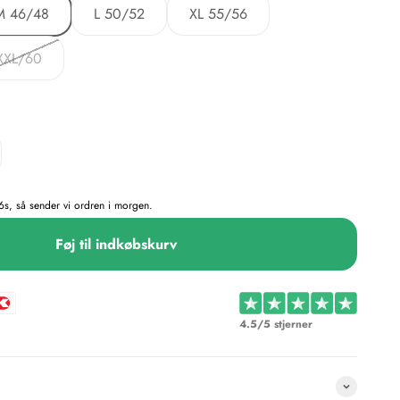
M 46/48
L 50/52
XL 55/56
XXL/60
5s, så sender vi ordren i morgen.
Føj til indkøbskurv
4.5/5 stjerner