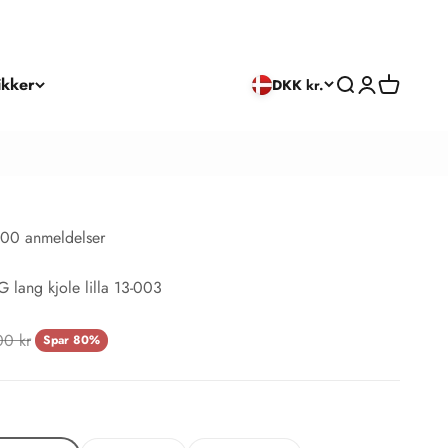
ikker
Søg
Log ind
Kurv
DKK kr.
00 anmeldelser
 lang kjole lilla 13-003
ris
00 kr
Spar 80%