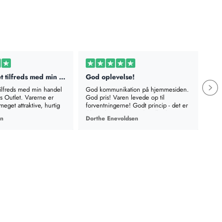
Jeg er meget tilfreds med min handel…
God oplevelse!
Rig
tilfreds med min handel
God kommunikation på hjemmesiden.
Rigt
Outlet. Varerne er
God pris! Varen levede op til
besk
meget attraktive, hurtig
forventningerne! Godt princip - det er
leve
ikke sidste gang, jeg handler hos jer.
en
Dorthe Enevoldsen
Met