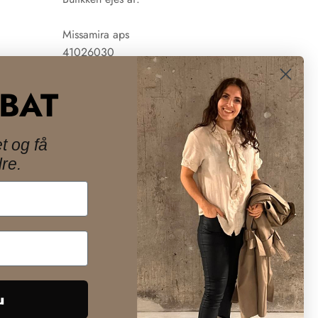
Missamira aps
41026030
ABAT
t og få
re.
Danmark (DKK kr.)
u