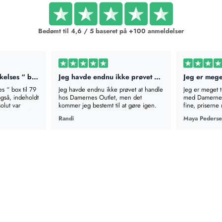
Bedømt til 4,6 / 5 baseret på +100 anmeldelser
Bestilte en “ overraskelses “ box til…
Jeg havde endnu ikke prøvet at handle…
es “ box til 79
Jeg havde endnu ikke prøvet at handle
Jeg er meget 
også, indeholdt
hos Damernes Outlet, men det
med Damernes 
olut var
kommer jeg bestemt til at gøre igen.
fine, priserne 
il at bestille
Det var lige som det skulle være -
levering. TAK!
Randi
Maya Peders
n man godt
varerne passede hver og en og skulle
op/base coat
ikke retur. Forsendelsen kom meget
 som hele
hurtigt og helt uden forsinkelser.
d.
Virkelig godt sted at købe tøj.