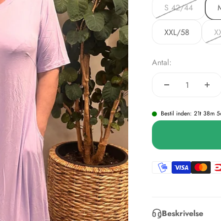
S 42/44
XXL/58
X
Antal:
Bestil inden: 21t 38m 5
Beskrivelse