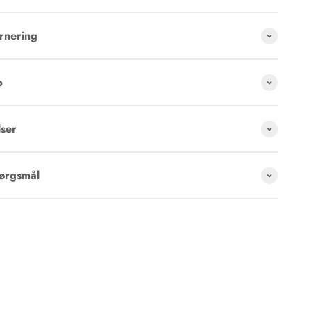
rnering
p
ser
pørgsmål