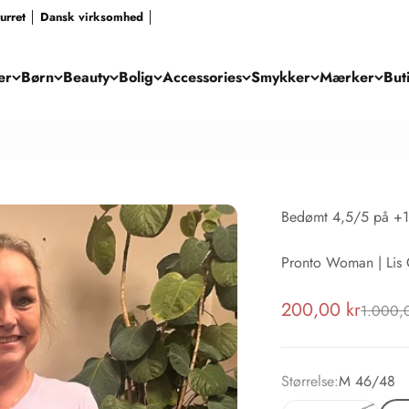
eturret │ Dansk virksomhed │
er
Børn
Beauty
Bolig
Accessories
Smykker
Mærker
But
Bedømt 4,5/5 på +1
Pronto Woman | Lis G
Salgspris
200,00 kr
Normalp
1.000,
Størrelse:
M 46/48