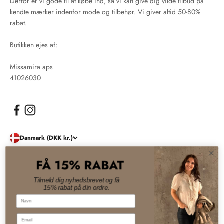
Derfor er vi gode til at købe ind, så vi kan give dig vilde tilbud på
kendte mærker indenfor mode og tilbehør. Vi giver altid 50-80%
rabat.
Butikken ejes af:
Missamira aps
41026030
Danmark (DKK kr.)
FÅ 15% RABAT
© 2026, Damernes Outlet. Drevet af Shopify
Tilmeld dig nyhedsbrevet og få
15% rabat på din ordre.
Navn