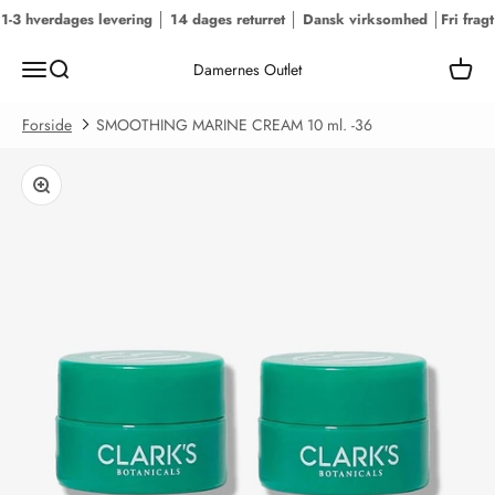
Spring til indhold
1-3 hverdages levering │ 14 dages returret │ Dansk virksomhed │
Fri fragt
Menu
Søg
Kurv
Damernes Outlet
Forside
SMOOTHING MARINE CREAM 10 ml. -36
Zoom