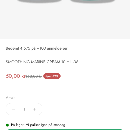
Bedømt 4,5/5 på +100 anmeldelser
SMOOTHING MARINE CREAM 10 ml. -36
Salgspris
50,00 kr
Normalpris
160,00 kr
Spar 69%
Antal:
På lager: Vi pakker igen på mandag