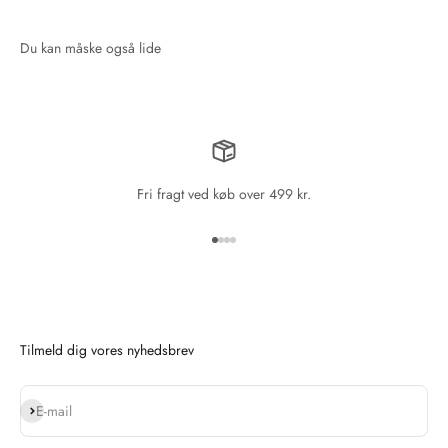
Fri fragt ved køb over 499 kr.
Gå til element 1
Gå til element 2
Gå til element 3
Gå til element 4
Tilmeld dig vores nyhedsbrev
Abonnér
E-mail