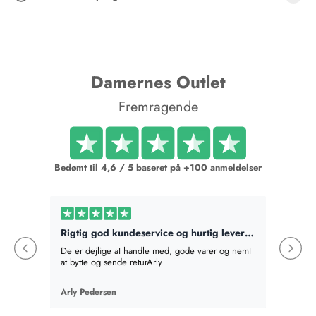
Damernes Outlet
Fremragende
Bedømt til 4,6 / 5 baseret på +100 anmeldelser
Rigtig god kundeservice og hurtig levering
Bestilt
De er dejlige at handle med, gode varer og nemt
Bestilte
at bytte og sende returArly
det best
absolut v
en mere,
Arly Pedersen
Birte Fi
en gave
som hel