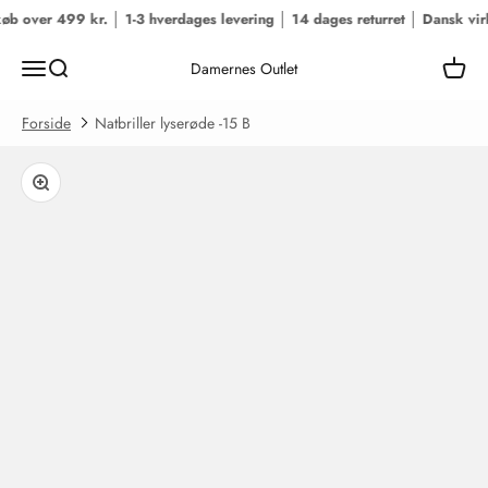
Spring til indhold
øb over 499 kr. │ 1-3 hverdages levering │ 14 dages returret │ Dansk vir
Menu
Søg
Kurv
Damernes Outlet
Forside
Natbriller lyserøde -15 B
Zoom