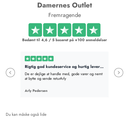
Damernes Outlet
Fremragende
Bedømt til 4,6 / 5 baseret på +100 anmeldelser
Rigtig god kundeservice og hurtig levering
Bestilt
De er dejlige at handle med, gode varer og nemt
Bestilte
at bytte og sende returArly
det best
absolut v
en mere,
Arly Pedersen
Birte Fi
en gave
som hel