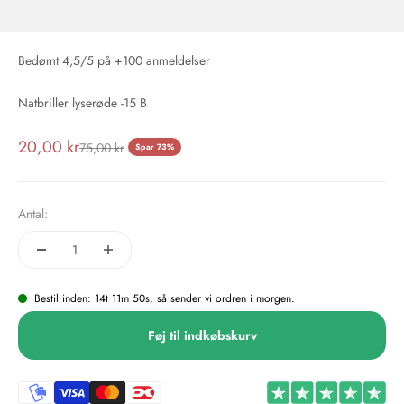
Bedømt 4,5/5 på +100 anmeldelser
Natbriller lyserøde -15 B
Salgspris
20,00 kr
Normalpris
75,00 kr
Spar 73%
Antal:
Bestil inden: 14t 11m 50s, så sender vi ordren i morgen.
Føj til indkøbskurv