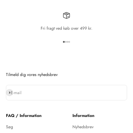
Fri fragt ved køb over 499 kr.
Gå til element 1
Gå til element 2
Gå til element 3
Gå til element 4
Tilmeld dig vores nyhedsbrev
Abonnér
E-mail
FAQ / Information
Information
Søg
Nyhedsbrev