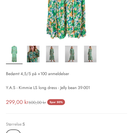
Bedømt 4,5/5 på +100 anmeldelser
Y.A.S - Kimmie LS long dress - Jelly bean 39-001
Salgspris
299,00 kr
Normalpris
600,00 kr
Spar 50%
Størrelse:
S