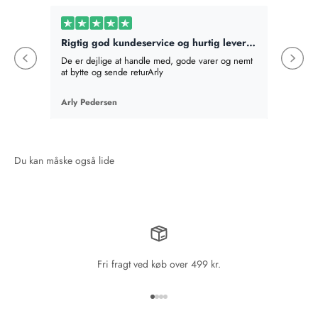
Rigtig god kundeservice og hurtig levering
Bestilt
De er dejlige at handle med, gode varer og nemt
Bestilte
at bytte og sende returArly
det best
absolut v
en mere,
Arly Pedersen
Birte Fi
en gave
som hel
Fri fragt ved køb over 499 kr.
Gå til element 1
Gå til element 2
Gå til element 3
Gå til element 4