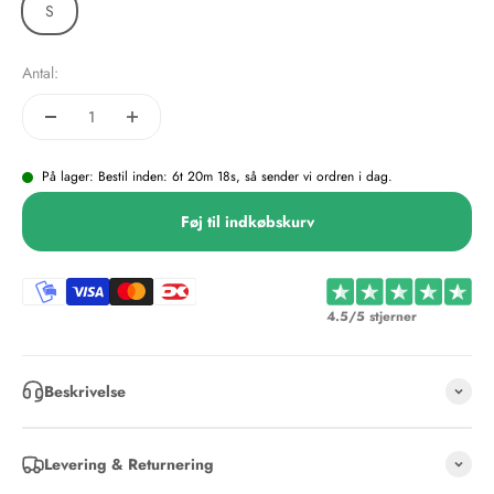
S
Antal:
På lager: Bestil inden: 6t 20m 18s, så sender vi ordren i dag.
Føj til indkøbskurv
4.5/5 stjerner
Beskrivelse
Levering & Returnering