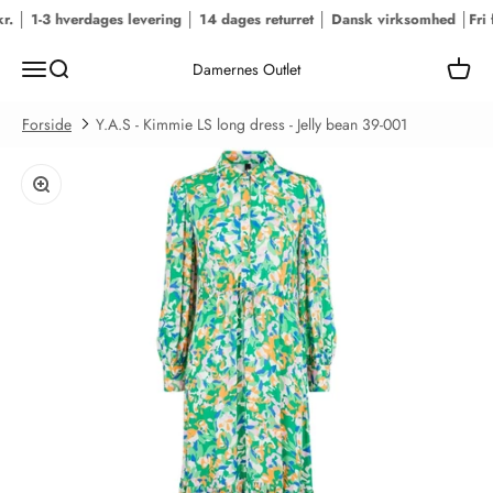
Spring til indhold
. │ 1-3 hverdages levering │ 14 dages returret │ Dansk virksomhed │
Fri f
Menu
Søg
Kurv
Damernes Outlet
Forside
Y.A.S - Kimmie LS long dress - Jelly bean 39-001
Zoom