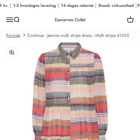
Spring til indhold
kr. │ 1-3 hverdages levering │ 14 dages returret │ Dansk virksomhed │
Fri
Menu
Søg
Kurv
Damernes Outlet
Forside
Continue - Jeanne multi stripe dress - Multi stripe 41-015
Zoom