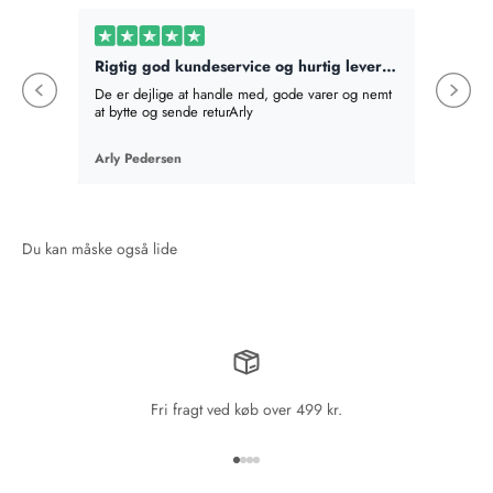
Rigtig god kundeservice og hurtig levering
Bestilt
De er dejlige at handle med, gode varer og nemt
Bestilte
at bytte og sende returArly
det best
absolut v
en mere,
Arly Pedersen
Birte Fi
en gave
som hel
Fri fragt ved køb over 499 kr.
Gå til element 1
Gå til element 2
Gå til element 3
Gå til element 4