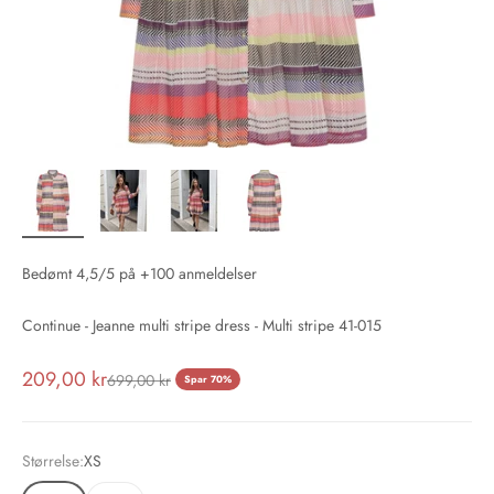
Bedømt 4,5/5 på +100 anmeldelser
Continue - Jeanne multi stripe dress - Multi stripe 41-015
Salgspris
209,00 kr
Normalpris
699,00 kr
Spar 70%
Størrelse:
XS