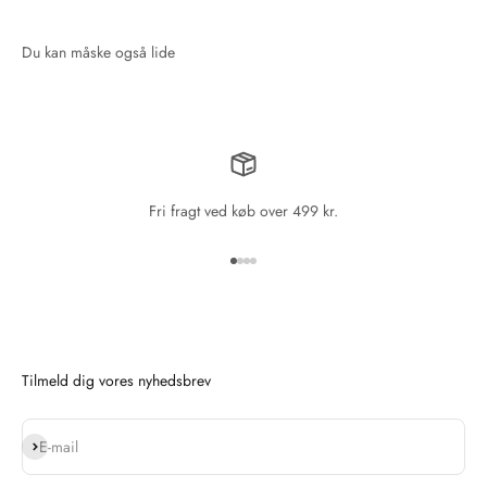
Fri fragt ved køb over 499 kr.
Gå til element 1
Gå til element 2
Gå til element 3
Gå til element 4
Tilmeld dig vores nyhedsbrev
Abonnér
E-mail