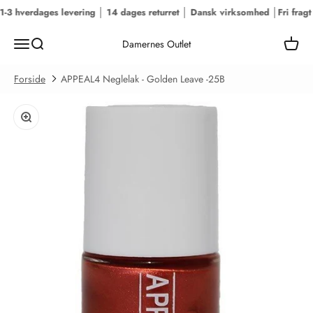
Spring til indhold
1-3 hverdages levering │ 14 dages returret │ Dansk virksomhed │
Fri fragt
Menu
Søg
Kurv
Damernes Outlet
Forside
APPEAL4 Neglelak - Golden Leave -25B
Zoom