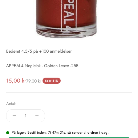
Bedømt 4,5/5 på +100 anmeldelser
APPEAL4 Neglelak - Golden Leave -25B
Salgspris
15,00 kr
Normalpris
79,00 kr
Spar 81%
Antal:
På lager: Bestil inden: 7t 47m 31s, så sender vi ordren i dag.