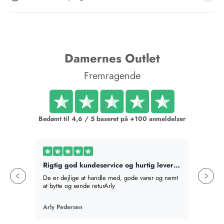
Damernes Outlet
Fremragende
Bedømt til 4,6 / 5 baseret på +100 anmeldelser
Rigtig god kundeservice og hurtig levering
Bestilt
De er dejlige at handle med, gode varer og nemt
Bestilte
at bytte og sende returArly
det best
absolut v
en mere,
Arly Pedersen
Birte Fi
en gave
som hel