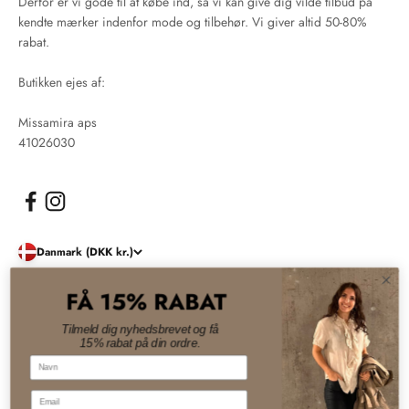
Derfor er vi gode til at købe ind, så vi kan give dig vilde tilbud på
kendte mærker indenfor mode og tilbehør. Vi giver altid 50-80%
rabat.
Butikken ejes af:
Missamira aps
41026030
Danmark (DKK kr.)
FÅ 15% RABAT
© 2026, Damernes Outlet. Drevet af Shopify
Tilmeld dig nyhedsbrevet og få
15% rabat på din ordre.
Navn