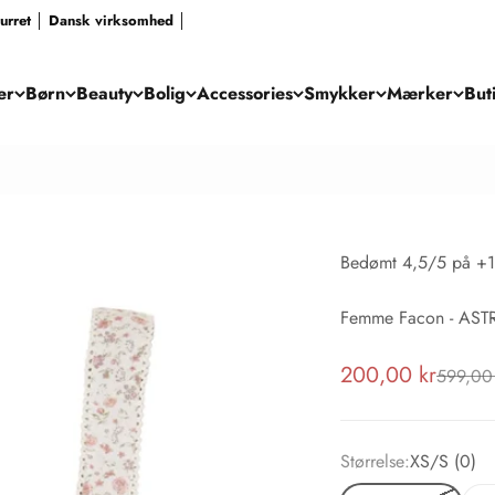
eturret │ Dansk virksomhed │
er
Børn
Beauty
Bolig
Accessories
Smykker
Mærker
But
Bedømt 4,5/5 på +1
Femme Facon - AST
Salgspris
200,00 kr
Normalp
599,00 
Størrelse:
XS/S (0)