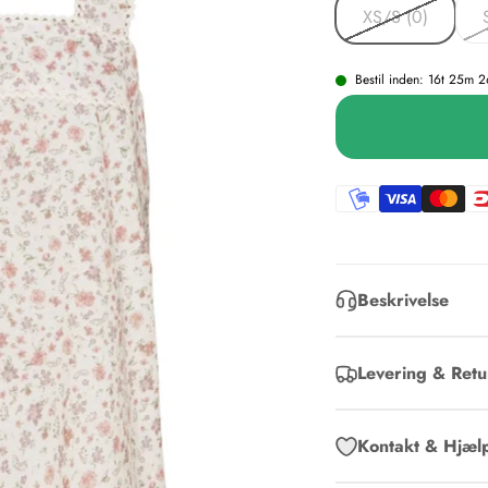
XS/S (0)
Bestil inden: 16t 25m 2
Beskrivelse
Levering & Retu
Kontakt & Hjæl