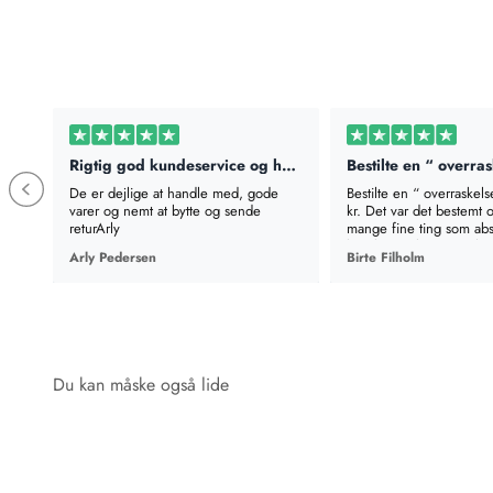
Rigtig god kundeservice og hurtig levering
De er dejlige at handle med, gode
Bestilte en “ overraskels
varer og nemt at bytte og sende
kr. Det var det bestemt 
returArly
mange fine ting som abs
brugbart. Fik næsten lyst t
Arly Pedersen
Birte Filholm
en mere, til den pris ka
give sig selv en gave. T
alene koster det samme
æsken. Super godt tilbu