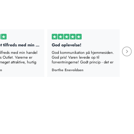
Jeg er meget tilfreds med min handel…
God oplevelse!
Rig
tilfreds med min handel
God kommunikation på hjemmesiden.
Rigt
Outlet. Varerne er
God pris! Varen levede op til
besk
meget attraktive, hurtig
forventningerne! Godt princip - det er
leve
ikke sidste gang, jeg handler hos jer.
en
Dorthe Enevoldsen
Met