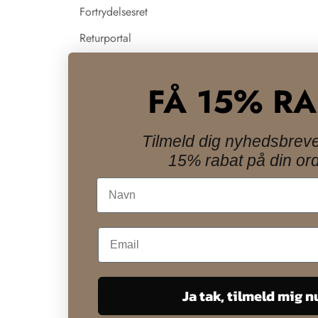
Fortrydelsesret
Returportal
Nyheder
FÅ 15% R
Influencer samarbejde
LIVE salg
Tilmeld dig nyhedsbreve
15% rabat på din ord
Navn
Ja tak, tilmeld mig n