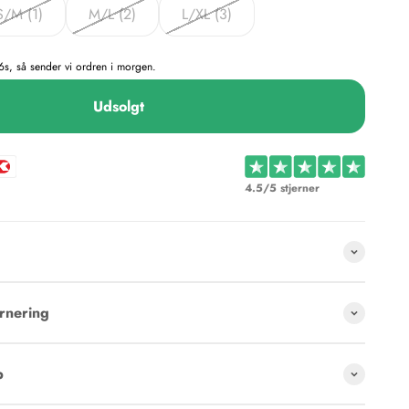
S/M (1)
M/L (2)
L/XL (3)
5s, så sender vi ordren i morgen.
Udsolgt
4.5/5 stjerner
rnering
p