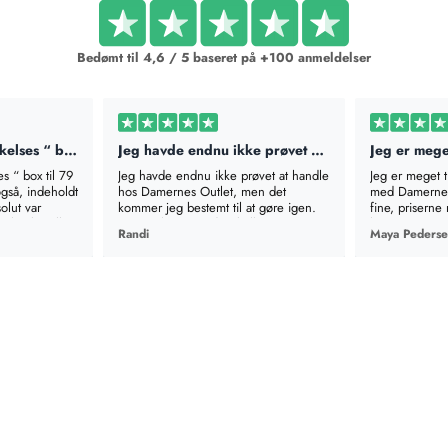
Bedømt til 4,6 / 5 baseret på +100 anmeldelser
Bestilte en “ overraskelses “ box til…
Jeg havde endnu ikke prøvet at handle…
es “ box til 79
Jeg havde endnu ikke prøvet at handle
Jeg er meget 
også, indeholdt
hos Damernes Outlet, men det
med Damernes 
olut var
kommer jeg bestemt til at gøre igen.
fine, priserne 
il at bestille
Det var lige som det skulle være -
levering. TAK!
Randi
Maya Peders
n man godt
varerne passede hver og en og skulle
op/base coat
ikke retur. Forsendelsen kom meget
 som hele
hurtigt og helt uden forsinkelser.
d.
Virkelig godt sted at købe tøj.