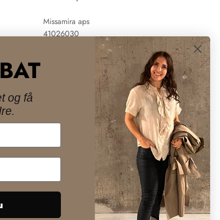
Missamira aps
41026030
ABAT
t og få
re.
Danmark (DKK kr.)
u