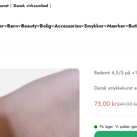
eturret │ Dansk virksomhed │
er
Børn
Beauty
Bolig
Accessories
Smykker
Mærker
But
Bedømt 4,5/5 på +1
Dansk smykkekunst 
Salgspris
75,00 kr
Normalpri
249,00 k
På lager: Vi pakker ig