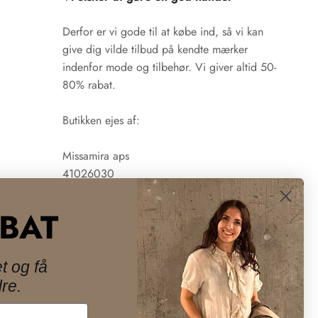
Derfor er vi gode til at købe ind, så vi kan
give dig vilde tilbud på kendte mærker
indenfor mode og tilbehør. Vi giver altid 50-
80% rabat.
Butikken ejes af:
Missamira aps
41026030
ABAT
t og få
re.
Danmark (DKK kr.)