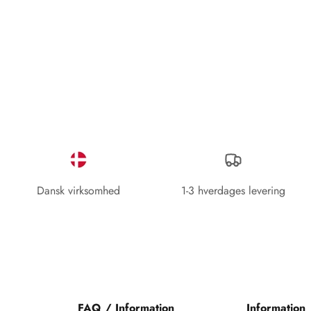
d.
Virkelig godt sted at købe tøj.
Dansk virksomhed
1-3 hverdages levering
FAQ / Information
Information