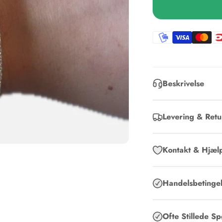
Beskrivelse
Levering & Retu
Kontakt & Hjæl
Handelsbetingel
Ofte Stillede S