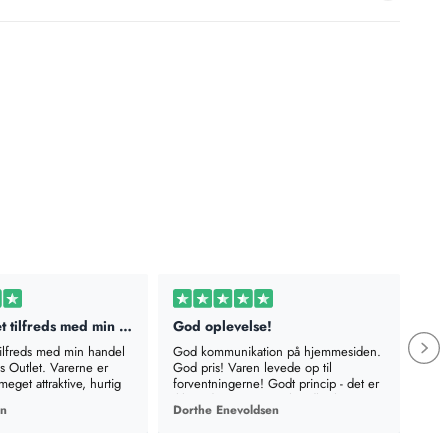
Jeg er meget tilfreds med min handel…
God oplevelse!
Rig
tilfreds med min handel
God kommunikation på hjemmesiden.
Rigt
Outlet. Varerne er
God pris! Varen levede op til
besk
meget attraktive, hurtig
forventningerne! Godt princip - det er
leve
ikke sidste gang, jeg handler hos jer.
en
Dorthe Enevoldsen
Met