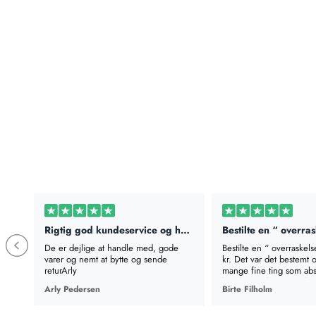
Rigtig god kundeservice og hurtig levering
De er dejlige at handle med, gode
Bestilte en “ overraskels
varer og nemt at bytte og sende
kr. Det var det bestemt 
returArly
mange fine ting som abs
brugbart. Fik næsten lyst t
Arly Pedersen
Birte Filholm
en mere, til den pris ka
give sig selv en gave. T
alene koster det samme