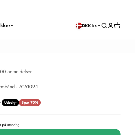
ikker
Søg
Log ind
Kurv
DKK kr.
00 anmeldelser
armbånd - 7C5109-1
s
r
Udsolgt
Spar 70%
en på mandag