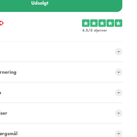
Udsolgt
4.5/5 stjerner
rnering
p
ser
pørgsmål