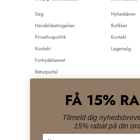
Søg
Nyhedsbrev
Handelsbetingelser
Butikker
Privatlivspolitik
Kontakt
Kontakt
Lagersalg
Fortrydelsesret
Returportal
Nyheder
FÅ 15% R
Influencer samarbejde
LIVE salg
Tilmeld dig nyhedsbreve
15% rabat på din ord
Navn