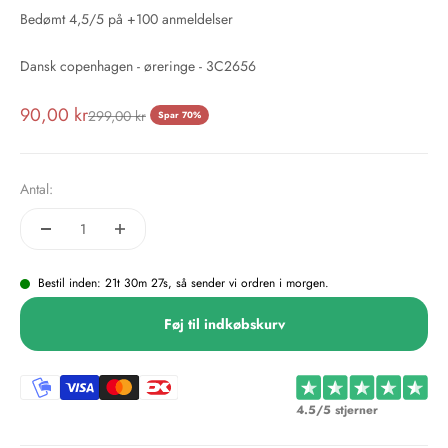
Bedømt 4,5/5 på +100 anmeldelser
Dansk copenhagen - øreringe - 3C2656
Salgspris
90,00 kr
Normalpris
299,00 kr
Spar 70%
Antal:
Bestil inden: 21t 30m 26s, så sender vi ordren i morgen.
Føj til indkøbskurv
4.5/5 stjerner