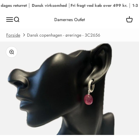
Spring til indhold
dages returret │ Dansk virksomhed │
Fri fragt ved køb over 499 kr. │ 1-3 
Menu
Søg
Kurv
Damernes Outlet
Forside
Dansk copenhagen - øreringe - 3C2656
Zoom