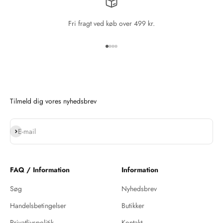
Fri fragt ved køb over 499 kr.
Gå til element 1
Gå til element 2
Gå til element 3
Gå til element 4
Tilmeld dig vores nyhedsbrev
Abonnér
E-mail
FAQ / Information
Information
Søg
Nyhedsbrev
Handelsbetingelser
Butikker
Privatlivspolitik
Kontakt