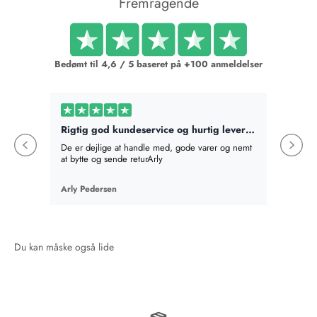
Fremragende
Bedømt til 4,6 / 5 baseret på +100 anmeldelser
Rigtig god kundeservice og hurtig levering
Bestilt
De er dejlige at handle med, gode varer og nemt
Bestilte
at bytte og sende returArly
det best
absolut v
en mere,
Arly Pedersen
Birte Fi
en gave
som hel