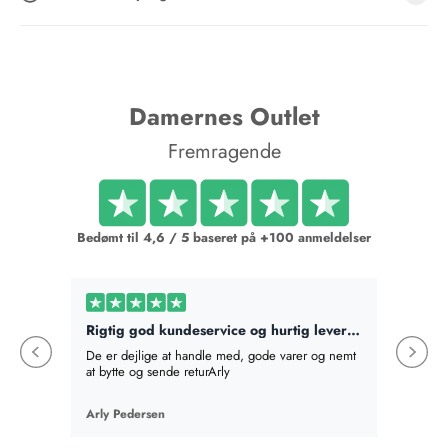
Damernes Outlet
Fremragende
Bedømt til 4,6 / 5 baseret på +100 anmeldelser
Rigtig god kundeservice og hurtig levering
Bestilt
De er dejlige at handle med, gode varer og nemt
Bestilte
at bytte og sende returArly
det best
absolut v
en mere,
Arly Pedersen
Birte Fi
en gave
som hel