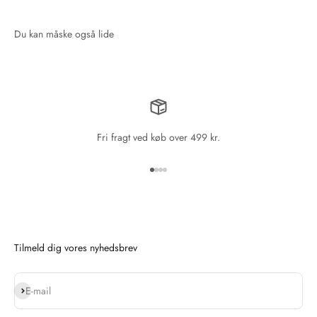
Fri fragt ved køb over 499 kr.
Gå til element 1
Gå til element 2
Gå til element 3
Gå til element 4
Tilmeld dig vores nyhedsbrev
Abonnér
E-mail