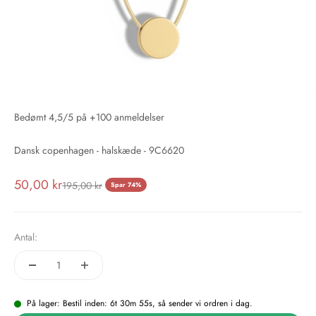
Bedømt 4,5/5 på +100 anmeldelser
Dansk copenhagen - halskæde - 9C6620
Salgspris
50,00 kr
Normalpris
195,00 kr
Spar 74%
Antal:
På lager: Bestil inden: 6t 30m 55s, så sender vi ordren i dag.