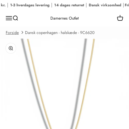
Spring til indhold
r. │ 1-3 hverdages levering │ 14 dages returret │ Dansk virksomhed │
Fri 
Menu
Søg
Kurv
Damernes Outlet
Forside
Dansk copenhagen - halskæde - 9C6620
Zoom