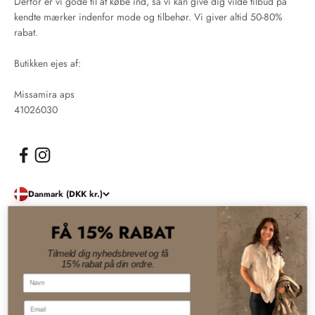
Derfor er vi gode til at købe ind, så vi kan give dig vilde tilbud på
kendte mærker indenfor mode og tilbehør. Vi giver altid 50-80%
rabat.
Butikken ejes af:
Missamira aps
41026030
Danmark (DKK kr.)
FÅ 15% RABAT
© 2026, Damernes Outlet. Drevet af Shopify
Tilmeld dig nyhedsbrevet og få
15% rabat på din ordre.
Navn