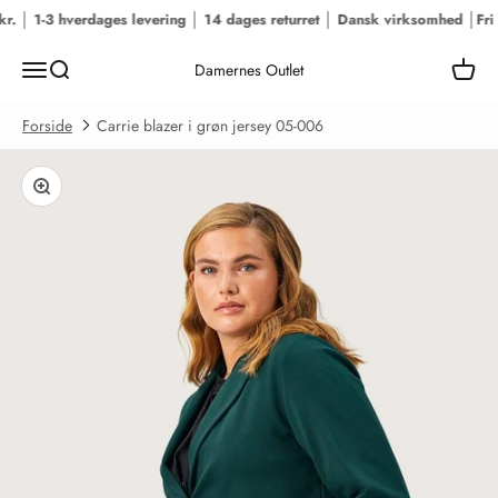
Spring til indhold
. │ 1-3 hverdages levering │ 14 dages returret │ Dansk virksomhed │
Fri f
Menu
Søg
Kurv
Damernes Outlet
Forside
Carrie blazer i grøn jersey 05-006
Zoom