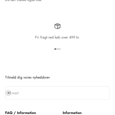
Fri fragt ved køb over 499 kr.
Gå til element 1
Gå til element 2
Gå til element 3
Gå til element 4
Tilmeld dig vores nyhedsbrev
Abonnér
E-mail
FAQ / Information
Information