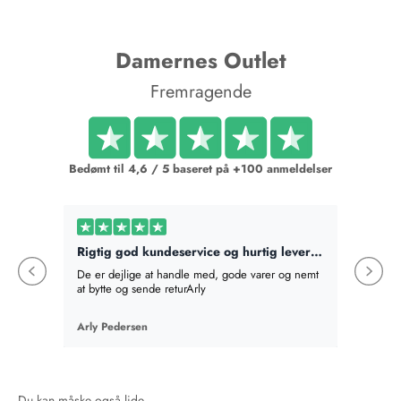
Damernes Outlet
Fremragende
Bedømt til 4,6 / 5 baseret på +100 anmeldelser
Rigtig god kundeservice og hurtig levering
Bestilt
De er dejlige at handle med, gode varer og nemt
Bestilte
at bytte og sende returArly
det best
absolut v
en mere,
Arly Pedersen
Birte Fi
en gave
som hel