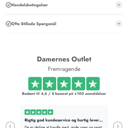
Handelsbetingelser
Ofte Stillede Spørgsmål
Damernes Outlet
Fremragende
Bedømt til 4,6 / 5 baseret på +100 anmeldelser
Rigtig god kundeservice og hurtig levering
Bestilt
De er dejlige at handle med, gode varer og nemt
Bestilte