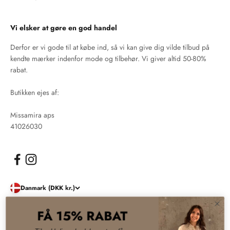
Vi elsker at gøre en god handel
Derfor er vi gode til at købe ind, så vi kan give dig vilde tilbud på
kendte mærker indenfor mode og tilbehør. Vi giver altid 50-80%
rabat.
Butikken ejes af:
Missamira aps
41026030
Danmark (DKK kr.)
FÅ 15% RABAT
© 2026, Damernes Outlet. Drevet af Shopify