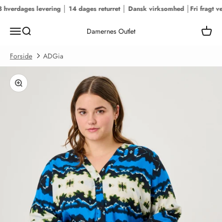
Spring til indhold
 hverdages levering │ 14 dages returret │ Dansk virksomhed │
Fri fragt ve
Menu
Søg
Kurv
Damernes Outlet
Forside
ADGia
Zoom