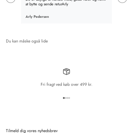
at bytte og sende returArly
det best
absolut v
en mere,
Arly Pedersen
Birte Fi
en gave
som hel
Fri fragt ved køb over 499 kr.
Gå til element 1
Gå til element 2
Gå til element 3
Gå til element 4
Tilmeld dig vores nyhedsbrev