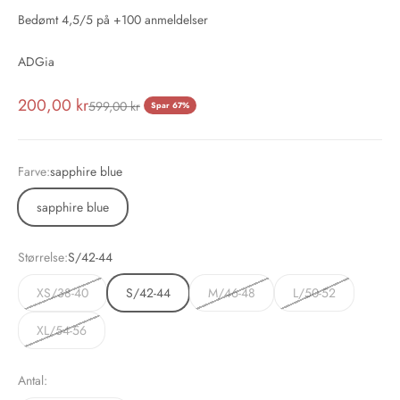
Bedømt 4,5/5 på +100 anmeldelser
ADGia
Salgspris
200,00 kr
Normalpris
599,00 kr
Spar 67%
Farve:
sapphire blue
sapphire blue
Størrelse:
S/42-44
XS/38-40
S/42-44
M/46-48
L/50-52
XL/54-56
Antal: