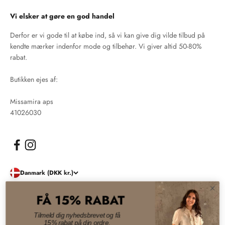
Vi elsker at gøre en god handel
Derfor er vi gode til at købe ind, så vi kan give dig vilde tilbud på
kendte mærker indenfor mode og tilbehør. Vi giver altid 50-80%
rabat.
Butikken ejes af:
Missamira aps
41026030
Danmark (DKK kr.)
FÅ 15% RABAT
© 2026, Damernes Outlet. Drevet af Shopify
Tilmeld dig nyhedsbrevet og få
15% rabat på din ordre.