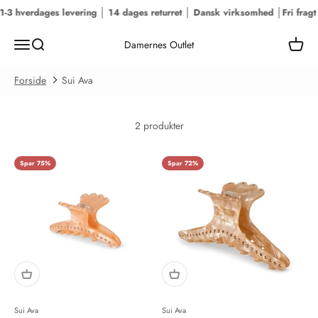
Spring til indhold
 1-3 hverdages levering │ 14 dages returret │ Dansk virksomhed │
Fri frag
Menu
Søg
Kurv
Damernes Outlet
Forside
Sui Ava
2 produkter
Spar 75%
Spar 72%
Sui Ava
Sui Ava