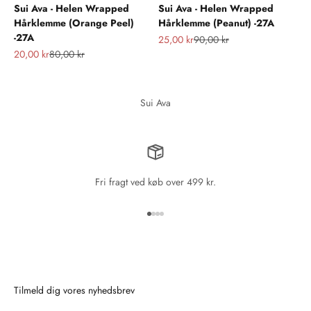
Sui Ava - Helen Wrapped
Sui Ava - Helen Wrapped
Hårklemme (Orange Peel)
Hårklemme (Peanut) -27A
-27A
Salgspris
Normalpris
25,00 kr
90,00 kr
Salgspris
Normalpris
20,00 kr
80,00 kr
Sui Ava
Fri fragt ved køb over 499 kr.
Gå til element 1
Gå til element 2
Gå til element 3
Gå til element 4
Tilmeld dig vores nyhedsbrev